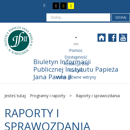
SZUKAJ
Pomoc
Dostępność
Biuletyn Informacji
Redakcja BIP
Publicznej Instytutu Papieża
Kontakt
Jana Pawła II
Menu główne witryny
Jesteś tutaj:
Programy i raporty
>
Raporty i sprawozdania
RAPORTY I
SPRAWOZDANIA