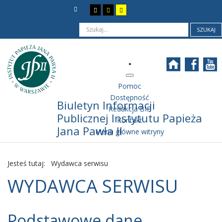
SZUKAJ
Pomoc
Dostępność
Biuletyn Informacji
Redakcja BIP
Publicznej Instytutu Papieża
Kontakt
Jana Pawła II
Menu główne witryny
Jesteś tutaj:
Wydawca serwisu
WYDAWCA SERWISU
Podstawowe dane