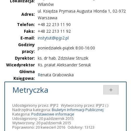
Lokalizacja:
Wilanów
ul. Księdza Prymasa Augusta Hlonda 1, 02-972
Adres:
Warszawa
Telefon:
+48 22 213 11 90
Faks:
+48 22 213 11 92
E-mail:
instytut@ipjp2.pl
Godziny
poniedziałek-piątek 8:00-16:00
pracy:
Dyrektor:
ks. dr hab. Zdzisław Struzik
Wicedyrektor
Ks. prałat Aleksander Seniuk
Główna
R
enata Grabowska
Księgowa:
Metryczka
Udostępniony przez:
IPJP2
Wytworzony przez:
IPJP2
( )
Nadrzędna kategoria:
Biuletyn Informacji Publicznej
Kategoria:
Podstawowe informacje
Udostępniony: 20 październik 2015
Wytworzony: 20 październik 2015
Poprawiono: 20 kwiecień 2016
Odsłony: 13123