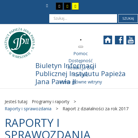
SZUKAJ
Pomoc
Dostępność
Biuletyn Informacji
Redakcja BIP
Publicznej Instytutu Papieża
Kontakt
Jana Pawła II
Menu główne witryny
Jesteś tutaj:
Programy i raporty
>
Raporty i sprawozdania
>
Raport z działalności za rok 2017
RAPORTY I
SPRAWOZDANIA