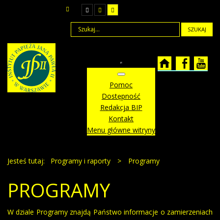
SZUKAJ
Pomoc
Dostępność
Redakcja BIP
Kontakt
Menu główne witryny
Jesteś tutaj:
Programy i raporty
>
Programy
PROGRAMY
W dziale Programy znajdą Państwo informacje o zamierzeniach